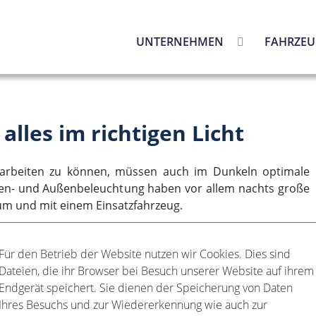
UNTERNEHMEN
FAHRZEU
alles im richtigen Licht
 arbeiten zu können, müssen auch im Dunkeln optimale
nen- und Außenbeleuchtung haben vor allem nachts große
 um und mit einem Einsatzfahrzeug.
nnenbeleuchtung nicht ausreichend. Daher entwickeln wir
Für den Betrieb der Website nutzen wir Cookies. Dies sind
deale Lichtkonzept.
Dateien, die ihr Browser bei Besuch unserer Website auf ihrem
Endgerät speichert. Sie dienen der Speicherung von Daten
chtung, sowie die Umfeld- und Arbeitsbeleuchtung für
Ihres Besuchs und zur Wiedererkennung wie auch zur
aumaschinen u.v.m.