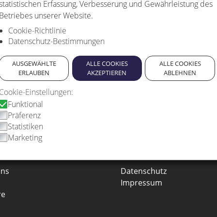
statistischen Erfassung, Verbesserung und Gewährleistung des
Betriebes unserer Website.
gkeit, Leistungsstärke, Langlebigkeit sowie Effizienz und
euchtkörper beachtet.
Cookie-Richtlinie
Datenschutz-Bestimmungen
densten Herstellern ermöglicht uns, auf spezielle
onderlösungen zu schaffen.
AUSGEWÄHLTE
ALLE COOKIES
ALLE COOKIES
ERLAUBEN
AKZEPTIEREN
ABLEHNEN
n Ihr Fahrzeug zum Strahlen.
Cookie-Einstellungen:
Funktional
Präferenz
Statistiken
Marketing
ORMATIONEN
RECHTLICHES
uns
Datenschutz
Impressum
re