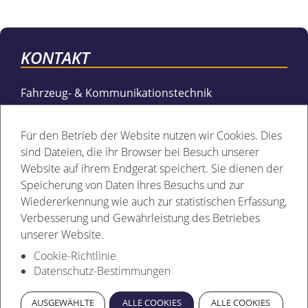
KONTAKT
Fahrzeug- & Kommunikationstechnik
Brockmann GmbH
Borchenerstr. 334c
Für den Betrieb der Website nutzen wir Cookies. Dies
33106 Paderborn
sind Dateien, die ihr Browser bei Besuch unserer
(Autohof Mönkeloh – A33)
Website auf ihrem Endgerät speichert. Sie dienen der
Speicherung von Daten Ihres Besuchs und zur
Ihre Ansprechpartner
Wiedererkennung wie auch zur statistischen Erfassung,
Fabian Brockmann
Verbesserung und Gewährleistung des Betriebes
Telefon: 05251-683297-1
unserer Website.
Cookie-Richtlinie
Bastian Lachenicht
Datenschutz-Bestimmungen
Telefon: 05251-683297-2
AUSGEWÄHLTE
ALLE COOKIES
ALLE COOKIES
E-Mail