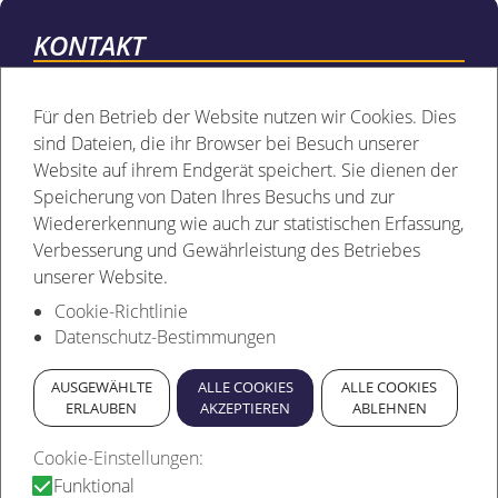
KONTAKT
Fahrzeug- & Kommunikationstechnik
Für den Betrieb der Website nutzen wir Cookies. Dies
Brockmann GmbH
sind Dateien, die ihr Browser bei Besuch unserer
Borchenerstr. 334c
Website auf ihrem Endgerät speichert. Sie dienen der
33106 Paderborn
Speicherung von Daten Ihres Besuchs und zur
(Autohof Mönkeloh – A33)
Wiedererkennung wie auch zur statistischen Erfassung,
Verbesserung und Gewährleistung des Betriebes
Ihre Ansprechpartner
unserer Website.
Fabian Brockmann
Cookie-Richtlinie
Telefon: 05251-683297-1
Datenschutz-Bestimmungen
Bastian Lachenicht
AUSGEWÄHLTE
ALLE COOKIES
ALLE COOKIES
Telefon: 05251-683297-2
ERLAUBEN
AKZEPTIEREN
ABLEHNEN
E-Mail
Cookie-Einstellungen:
info@brockmann-fahrzeugtechnik.de
Funktional